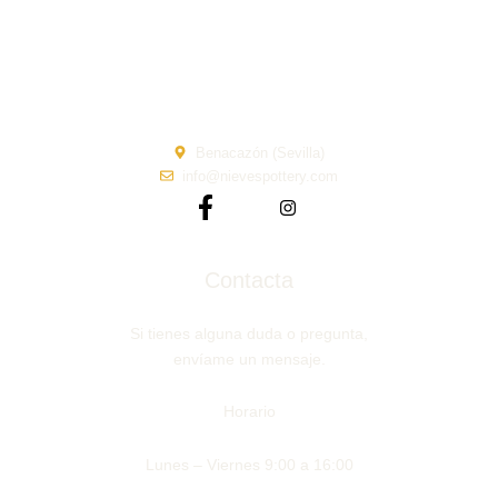
Benacazón (Sevilla)
info@nievespottery.com
Contacta
Si tienes alguna duda o pregunta,
envíame un mensaje.
Horario
Lunes – Viernes 9:00 a 16:00