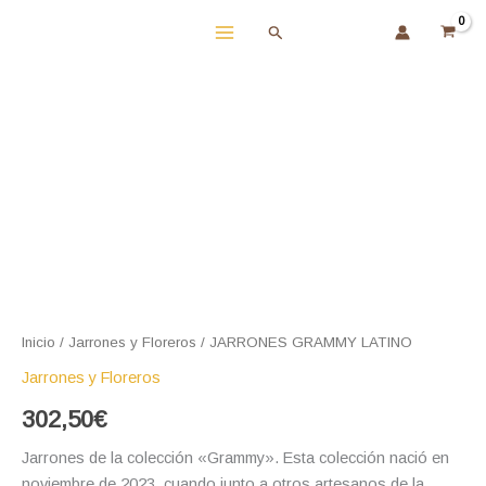
Ir
Buscar
al
contenido
Inicio
/
Jarrones y Floreros
/ JARRONES GRAMMY LATINO
Jarrones y Floreros
302,50
€
Jarrones de la colección «Grammy». Esta colección nació en
noviembre de 2023, cuando junto a otros artesanos de la