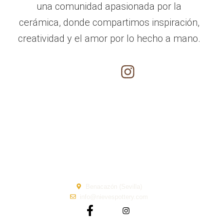
una comunidad apasionada por la
cerámica, donde compartimos inspiración,
creatividad y el amor por lo hecho a mano.
I
I
c
n
o
s
n
t
-
a
f
g
a
r
c
a
e
m
Benacazón (Sevilla)
b
info@nievespottery.com
o