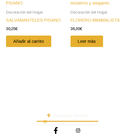
Decoración del Hogar
Decoración del Hogar
SALVAMANTELES PISANO
FLORERO MINIMALISTA
30,25
€
36,30
€
Añadir al carrito
Leer más
Benacazón (Sevilla)
info@nievespottery.com