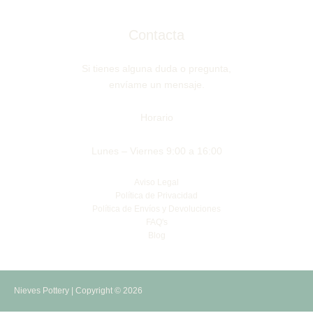
Contacta
Si tienes alguna duda o pregunta,
envíame un mensaje.
Horario
Lunes – Viernes 9:00 a 16:00
Aviso Legal
Política de Privacidad
Política de Envíos y Devoluciones
FAQ's
Blog
Nieves Pottery | Copyright © 2026