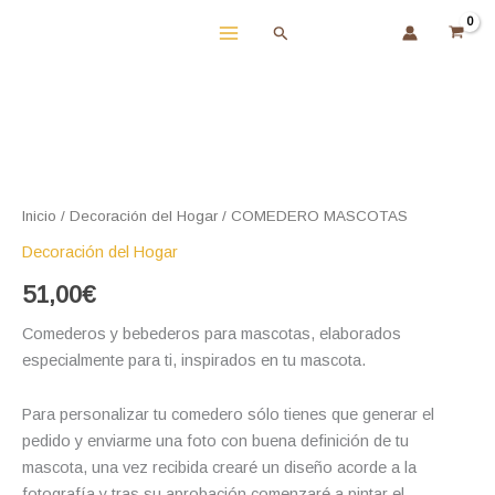
Ir
Buscar
al
contenido
Inicio
/
Decoración del Hogar
/ COMEDERO MASCOTAS
Decoración del Hogar
51,00
€
Comederos y bebederos para mascotas, elaborados
especialmente para ti, inspirados en tu mascota.
Para personalizar tu comedero sólo tienes que generar el
pedido y enviarme una foto con buena definición de tu
mascota, una vez recibida crearé un diseño acorde a la
fotografía y tras su aprobación comenzaré a pintar el